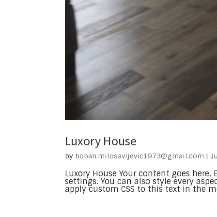
Luxory House
by
boban.milosavljevic1973@gmail.com
|
J
Luxory House Your content goes here. E
settings. You can also style every asp
apply custom CSS to this text in the mo