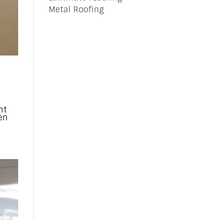
Metal Roofing
nt
ven